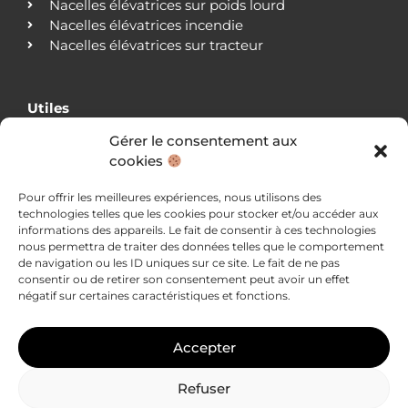
Nacelles élévatrices sur poids lourd
Nacelles élévatrices incendie
Nacelles élévatrices sur tracteur
Utiles
Gérer le consentement aux
Qui sommes-nous ?
cookies
Nos agences
Nos clients
Pour offrir les meilleures expériences, nous utilisons des
Actualités
technologies telles que les cookies pour stocker et/ou accéder aux
Blog
informations des appareils. Le fait de consentir à ces technologies
Nous contacter
nous permettra de traiter des données telles que le comportement
Mentions légales
de navigation ou les ID uniques sur ce site. Le fait de ne pas
consentir ou de retirer son consentement peut avoir un effet
Politique de confidentialité
négatif sur certaines caractéristiques et fonctions.
Accepter
Refuser