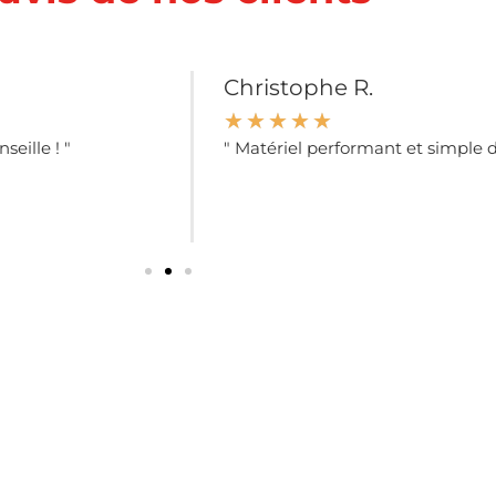
Christophe R.
☆
☆
☆
☆
☆
seille ! "
" Matériel performant et simple d'u