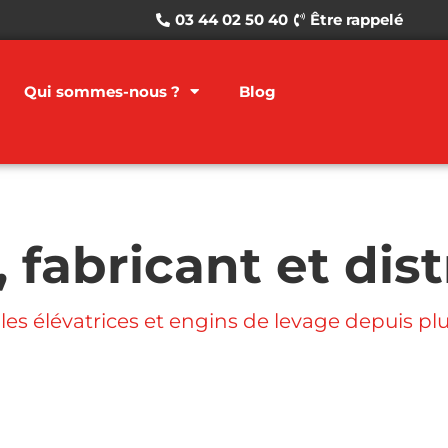
03 44 02 50 40
Être rappelé
Qui sommes-nous ?
Blog
 fabricant et dis
lles élévatrices et engins de levage depuis pl