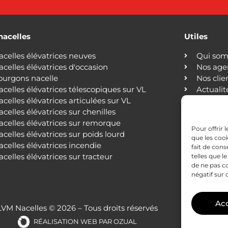
nacelles
Utiles
acelles élévatrices neuves
Qui som
acelles élévatrices d'occasion
Nos age
ourgons nacelle
Nos clie
acelles élévatrices télescopiques sur VL
Actualit
acelles élévatrices articulées sur VL
Blog
acelles élévatrices sur chenilles
Nous co
acelles élévatrices sur remorque
Mention
Pour offrir 
acelles élévatrices sur poids lourd
Politiqu
que les cook
acelles élévatrices incendie
fait de con
acelles élévatrices sur tracteur
telles que l
de ne pas c
négatif sur 
Ac
LVM Nacelles © 2026 – Tous droits réservés
RÉALISATION WEB PAR
OZUAL