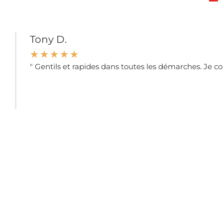
Tony D.
☆
☆
☆
☆
☆
" Gentils et rapides dans toutes les démarches. Je con