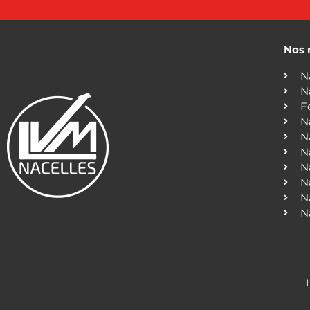
Nos 
N
N
F
N
N
N
N
N
N
N