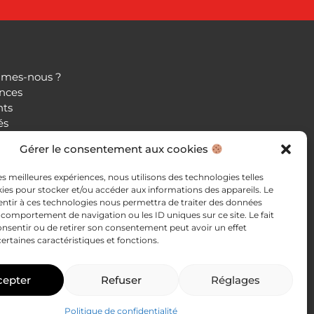
mes-nous ?
nces
nts
és
Gérer le consentement aux cookies
ntacter
s légales
les meilleures expériences, nous utilisons des technologies telles
e de confidentialité
ies pour stocker et/ou accéder aux informations des appareils. Le
sentir à ces technologies nous permettra de traiter des données
e comportement de navigation ou les ID uniques sur ce site. Le fait
onsentir ou de retirer son consentement peut avoir un effet
certaines caractéristiques et fonctions.
cepter
Refuser
Réglages
Politique de confidentialité