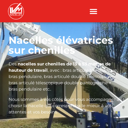
Nacelles élévatrices
sur chenilles
Des
nacelles sur chenilles de 13 à 53 mètres de
hauteur de travail
, avec : bras articulé télescopique,
bras pendulaire, bras articulé double télescopique,
bras articulé télescopique double pantographe +
bras pendulaire etc..
Nous sommes à vos côtés pour vous accompagner à
choisir la nacelle qui correspondra le mieux à vos
attentes et vos besoins.