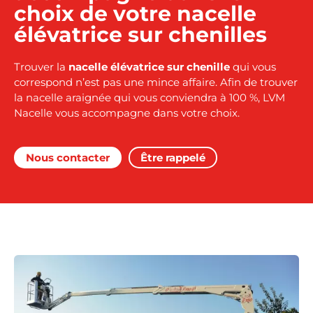
choix de votre nacelle
élévatrice sur chenilles
Trouver la
nacelle élévatrice sur chenille
qui vous
correspond n’est pas une mince affaire. Afin de trouver
la nacelle araignée qui vous conviendra à 100 %, LVM
Nacelle vous accompagne dans votre choix.
Nous contacter
Être rappelé