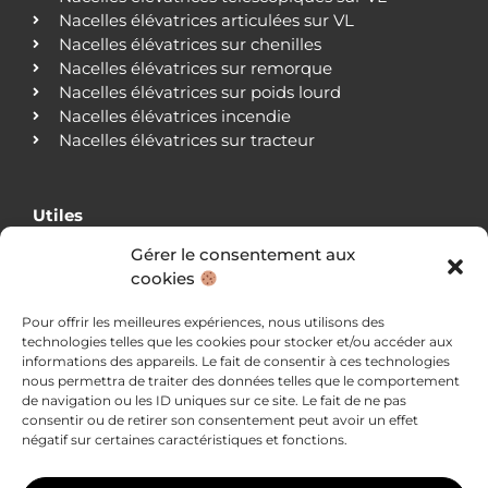
Nacelles élévatrices articulées sur VL
Nacelles élévatrices sur chenilles
Nacelles élévatrices sur remorque
Nacelles élévatrices sur poids lourd
Nacelles élévatrices incendie
Nacelles élévatrices sur tracteur
Utiles
Gérer le consentement aux
Qui sommes-nous ?
cookies
Nos agences
Nos clients
Pour offrir les meilleures expériences, nous utilisons des
Actualités
technologies telles que les cookies pour stocker et/ou accéder aux
Blog
informations des appareils. Le fait de consentir à ces technologies
Nous contacter
nous permettra de traiter des données telles que le comportement
Mentions légales
de navigation ou les ID uniques sur ce site. Le fait de ne pas
consentir ou de retirer son consentement peut avoir un effet
Politique de confidentialité
négatif sur certaines caractéristiques et fonctions.