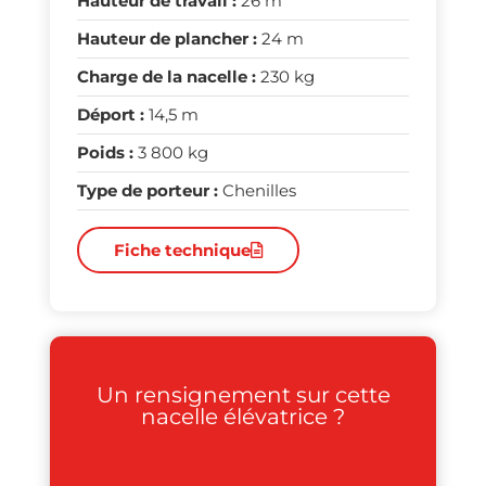
Hauteur de travail :
26 m
Hauteur de plancher :
24 m
Charge de la nacelle :
230 kg
Déport :
14,5 m
Poids :
3 800 kg
Type de porteur :
Chenilles
Fiche technique
Un rensignement sur cette
nacelle élévatrice ?