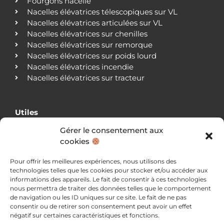
Fourgons nacelle
Nacelles élévatrices télescopiques sur VL
Nacelles élévatrices articulées sur VL
Nacelles élévatrices sur chenilles
Nacelles élévatrices sur remorque
Nacelles élévatrices sur poids lourd
Nacelles élévatrices incendie
Nacelles élévatrices sur tracteur
Utiles
Gérer le consentement aux
Qui sommes-nous ?
cookies
Nos agences
Nos clients
Pour offrir les meilleures expériences, nous utilisons des
Actualités
technologies telles que les cookies pour stocker et/ou accéder aux
Blog
informations des appareils. Le fait de consentir à ces technologies
Nous contacter
nous permettra de traiter des données telles que le comportement
Mentions légales
de navigation ou les ID uniques sur ce site. Le fait de ne pas
consentir ou de retirer son consentement peut avoir un effet
Politique de confidentialité
négatif sur certaines caractéristiques et fonctions.