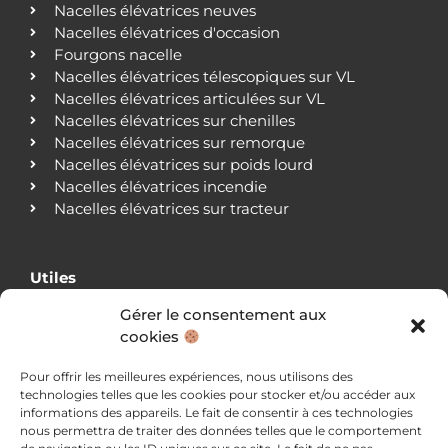
Nacelles élévatrices neuves
Nacelles élévatrices d'occasion
Fourgons nacelle
Nacelles élévatrices télescopiques sur VL
Nacelles élévatrices articulées sur VL
Nacelles élévatrices sur chenilles
Nacelles élévatrices sur remorque
Nacelles élévatrices sur poids lourd
Nacelles élévatrices incendie
Nacelles élévatrices sur tracteur
Utiles
Gérer le consentement aux
Qui sommes-nous ?
cookies
Nos agences
Nos clients
Pour offrir les meilleures expériences, nous utilisons des
Actualités
technologies telles que les cookies pour stocker et/ou accéder aux
Blog
informations des appareils. Le fait de consentir à ces technologies
Nous contacter
nous permettra de traiter des données telles que le comportement
Mentions légales