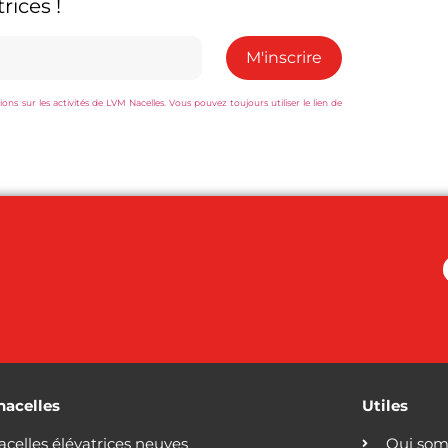
rices !
s sur les activités de LVM Nacelles. Vous pouvez toujours utiliser le lien de
nacelles
Utiles
acelles élévatrices neuves
Qui som