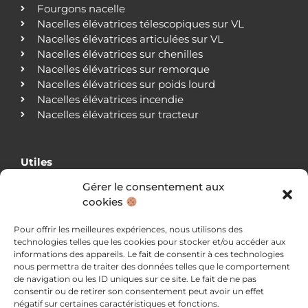
Fourgons nacelle
Nacelles élévatrices télescopiques sur VL
Nacelles élévatrices articulées sur VL
Nacelles élévatrices sur chenilles
Nacelles élévatrices sur remorque
Nacelles élévatrices sur poids lourd
Nacelles élévatrices incendie
Nacelles élévatrices sur tracteur
Utiles
Gérer le consentement aux
Qui sommes-nous ?
cookies
Nos agences
Nos clients
Pour offrir les meilleures expériences, nous utilisons des
Actualités
technologies telles que les cookies pour stocker et/ou accéder aux
Blog
informations des appareils. Le fait de consentir à ces technologies
Nous contacter
nous permettra de traiter des données telles que le comportement
Mentions légales
de navigation ou les ID uniques sur ce site. Le fait de ne pas
consentir ou de retirer son consentement peut avoir un effet
Politique de confidentialité
négatif sur certaines caractéristiques et fonctions.