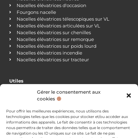
Nacelles élévatrices d'occasion
Fourgons nacelle
Nacelles élévatrices télescopiques sur VL
Nacelles élévatrices articulées sur VL
Nacelles élévatrices sur chenilles
Nacelles élévatrices sur remorque
Nacelles élévatrices sur poids lourd
Nacelles élévatrices incendie
Nacelles élévatrices sur tracteur
Utiles
Gérer le consentement aux
Qui sommes-nous ?
cookies
Nos agences
Nos clients
Pour offrir les meilleures expériences, nous utilisons des
Actualités
technologies telles que les cookies pour stocker et/ou accéder aux
Blog
informations des appareils. Le fait de consentir à ces technologies
Nous contacter
nous permettra de traiter des données telles que le comportement
Mentions légales
de navigation ou les ID uniques sur ce site. Le fait de ne pas