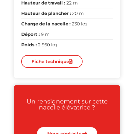
Hauteur de travail :
22 m
Hauteur de plancher :
20 m
Charge de la nacelle :
230 kg
Déport :
9 m
Poids :
2 950 kg
Fiche technique
Un rensignement sur cette
nacelle élévatrice ?
Nous contacter