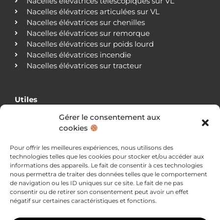
Nacelles élévatrices télescopiques sur VL
Nacelles élévatrices articulées sur VL
Nacelles élévatrices sur chenilles
Nacelles élévatrices sur remorque
Nacelles élévatrices sur poids lourd
Nacelles élévatrices incendie
Nacelles élévatrices sur tracteur
Utiles
Gérer le consentement aux
Qui sommes-nous ?
cookies
Nos agences
Nos clients
Pour offrir les meilleures expériences, nous utilisons des
Actualités
technologies telles que les cookies pour stocker et/ou accéder aux
Blog
informations des appareils. Le fait de consentir à ces technologies
Nous contacter
nous permettra de traiter des données telles que le comportement
Mentions légales
de navigation ou les ID uniques sur ce site. Le fait de ne pas
consentir ou de retirer son consentement peut avoir un effet
Politique de confidentialité
négatif sur certaines caractéristiques et fonctions.