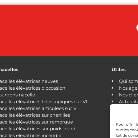
nacelles
Utiles
acelles élévatrices neuves
Qui som
acelles élévatrices d'occasion
Nos age
ourgons nacelle
Nos clie
acelles élévatrices télescopiques sur VL
Actualit
acelles élévatrices articulées sur VL
Blog
acelles élévatrices sur chenilles
Nous co
acelles élévatrices sur remorque
Mention
Pour offrir 
acelles élévatrices sur poids lourd
Politiqu
que les cook
acelles élévatrices incendie
fait de con