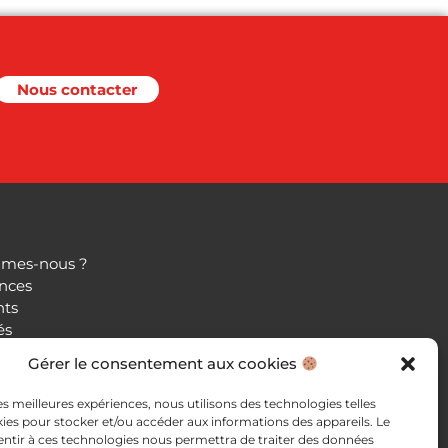
Nous contacter
mes-nous ?
nces
nts
és
Gérer le consentement aux cookies
ntacter
s légales
les meilleures expériences, nous utilisons des technologies telles
e de confidentialité
ies pour stocker et/ou accéder aux informations des appareils. Le
sentir à ces technologies nous permettra de traiter des données