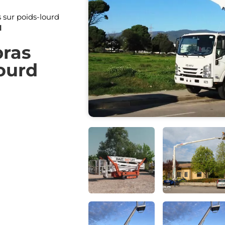
s sur poids-lourd
d
bras
lourd