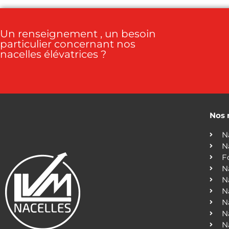
Un renseignement , un besoin
particulier concernant nos
nacelles élévatrices ?
Nos 
N
N
F
N
N
N
N
N
N