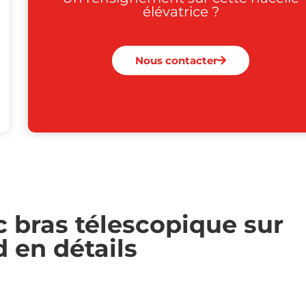
élévatrice ?
Nous contacter
c bras télescopique sur
d en détails