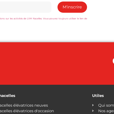
s sur les activités de LVM Nacelles. Vous pouvez toujours utiliser le lien de
nacelles
Utiles
acelles élévatrices neuves
Qui som
acelles élévatrices d'occasion
Nos age