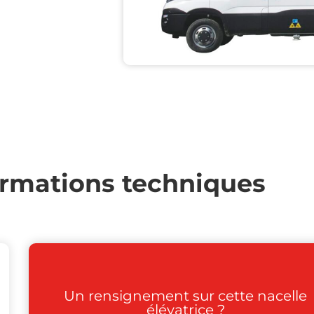
ormations techniques
Un rensignement sur cette nacelle
élévatrice ?