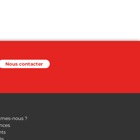
Nous contacter
mes-nous ?
nces
nts
és