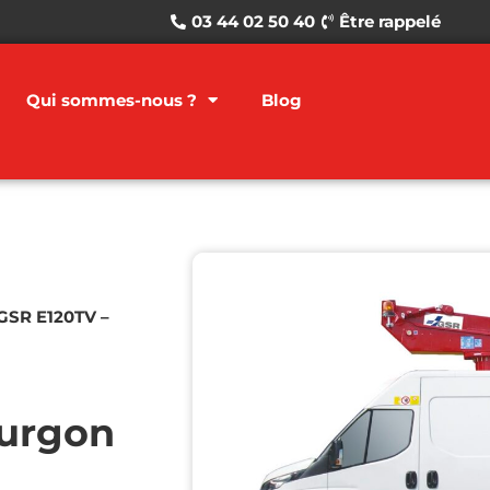
03 44 02 50 40
Être rappelé
Qui sommes-nous ?
Blog
GSR E120TV –
ourgon