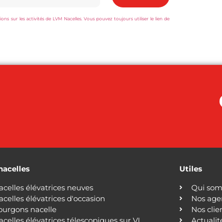
s sur les activités de LVM Nacelles. Vous pouvez toujours utiliser le lien de
nacelles
Utiles
acelles élévatrices neuves
Qui som
acelles élévatrices d'occasion
Nos age
ourgons nacelle
Nos clie
acelles élévatrices télescopiques sur VL
Actualit