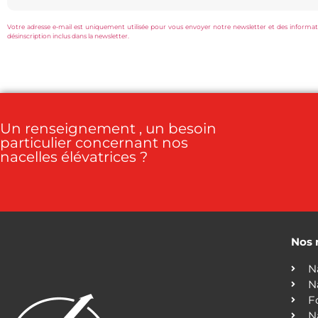
Votre adresse e-mail est uniquement utilisée pour vous envoyer notre newsletter et des information
désinscription inclus dans la newsletter.
Un renseignement , un besoin
particulier concernant nos
nacelles élévatrices ?
Nos 
N
N
F
N