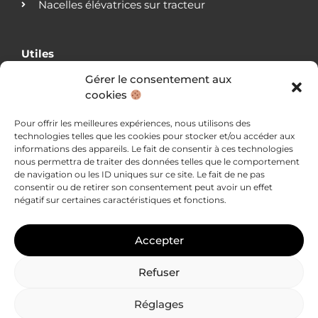
Nacelles élévatrices sur tracteur
Utiles
Gérer le consentement aux
Qui sommes-nous ?
cookies
Nos agences
Nos clients
Pour offrir les meilleures expériences, nous utilisons des
Actualités
technologies telles que les cookies pour stocker et/ou accéder aux
Blog
informations des appareils. Le fait de consentir à ces technologies
Nous contacter
nous permettra de traiter des données telles que le comportement
Mentions légales
de navigation ou les ID uniques sur ce site. Le fait de ne pas
consentir ou de retirer son consentement peut avoir un effet
Politique de confidentialité
négatif sur certaines caractéristiques et fonctions.
Accepter
Refuser
Réglages
LVM Nacelles © 2026 – Tous droits réservés